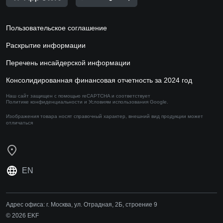
Пользовательское соглашение
Раскрытие информации
Перечень инсайдерской информации
Консолидированная финансовая отчетность за 2024 год
Наш сайт защищен с помощью reCAPTCHA и соответствует
Политике конфиденциальности
и
Условиям использования
Google.
Изображения товара носят справочный характер,
внешний вид продукции может
отличаться
EN
Адрес офиса:
г. Москва, ул. Отрадная, 2Б, строение 9
© 2026 EKF