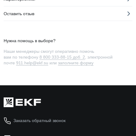
Оставить отзыв
Нужна помощь в выборе?
Наши менеджеры смогут оперативно помочь
вам по телефону
8 800 333-88-15 доб. 2
, электронной
почте
911.help@ekf.su
или
заполните форму
Заказать обратный звонок