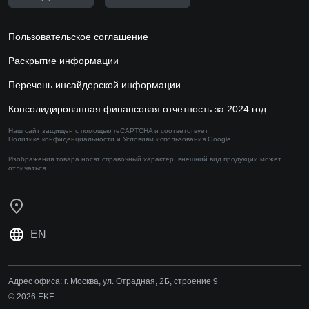
Пользовательское соглашение
Раскрытие информации
Перечень инсайдерской информации
Консолидированная финансовая отчетность за 2024 год
Наш сайт защищен с помощью reCAPTCHA и соответствует
Политике конфиденциальности
и
Условиям использования
Google.
Изображения товара носят справочный характер,
внешний вид продукции может
отличаться
EN
Адрес офиса:
г. Москва, ул. Отрадная, 2Б, строение 9
© 2026 EKF