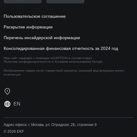
Пользовательское соглашение
Раскрытие информации
Перечень инсайдерской информации
Консолидированная финансовая отчетность за 2024 год
Наш сайт защищен с помощью reCAPTCHA и соответствует
Политике конфиденциальности
и
Условиям использования
Google.
Изображения товара носят справочный характер,
внешний вид продукции может
отличаться
EN
Адрес офиса:
г. Москва, ул. Отрадная, 2Б, строение 9
© 2026 EKF