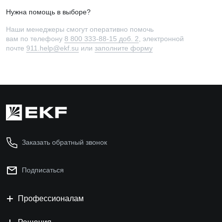
Нужна помощь в выборе?
Наши менеджеры смогут оперативно помочь
вам по телефону
8 800 333-88-15 доб. 2
, электронной
почте
911.help@ekf.su
или
заполните форму
Заказать обратный звонок
Подписаться
Профессионалам