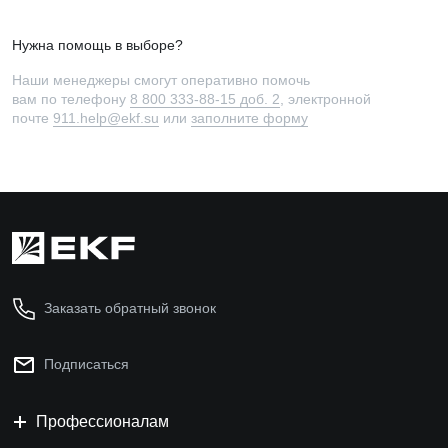
Нужна помощь в выборе?
Наши менеджеры смогут оперативно помочь
вам по телефону
8 800 333-88-15 доб. 2
, электронной
почте
911.help@ekf.su
или
заполните форму
Заказать обратный звонок
Подписаться
Профессионалам