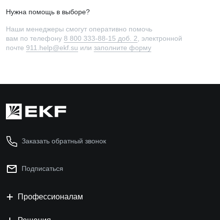
Нужна помощь в выборе?
Наши менеджеры смогут оперативно помочь
вам по телефону
8 800 333-88-15 доб. 2
, электронной
почте
911.help@ekf.su
или
заполните форму
Заказать обратный звонок
Подписаться
Профессионалам