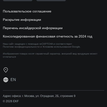
Пользовательское соглашение
Раскрытие информации
Перечень инсайдерской информации
Консолидированная финансовая отчетность за 2024 год
Наш сайт защищен с помощью reCAPTCHA и соответствует
Политике конфиденциальности
и
Условиям использования
Google.
Изображения товара носят справочный характер,
внешний вид продукции может
отличаться
EN
Адрес офиса:
г. Москва, ул. Отрадная, 2Б, строение 9
© 2026 EKF