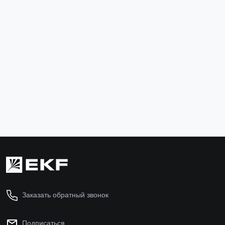
Комплект соединительный М6x10 TDZ EKF
wgm6x10-TDZ
18 ₽
В корзину
Заказать обратный звонок
Подписаться