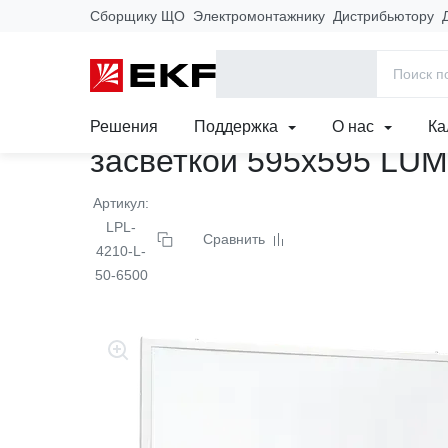
Сборщику ЩО
Электромонтажнику
Дистрибьютору
Главная
Продукция
Светотехника
Коммерческое освеще
Панель светодиодная 2
Решения
Поддержка
О нас
Ка
засветкой 595x595 LU
Артикул:
LPL-
Сравнить
4210-L-
50-6500