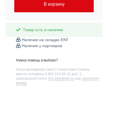
В корзину
Товар есть в наличии
Наличие на складах EKF
Наличие у партнеров
Нужна помощь в выборе?
Наши менеджеры смогут оперативно помочь
вам по телефону
8 800 333-88-15 доб. 2
,
электронной почте
911.help@ekf.su
или
заполните
форму