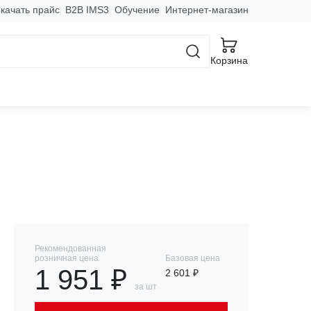
качать прайс
B2B IMS3
Обучение
Интернет-магазин
й засветкой
Корзина
 опал с равномерной
Рекомендованная
розничная цена
Базовая цена
1 951 ₽
2 601 ₽
за шт