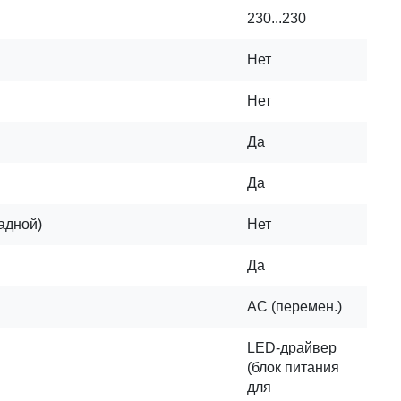
230...230
Нет
Нет
Да
Да
адной)
Нет
Да
AC (перемен.)
LED-драйвер
(блок питания
для