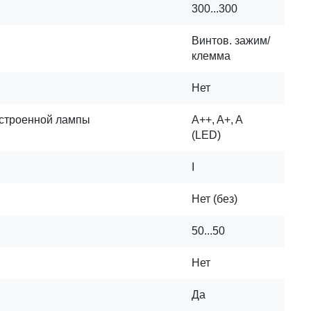
300...300
Винтов. зажим/
клемма
Нет
встроенной лампы
A++, A+, A
(LED)
I
Нет (без)
50...50
Нет
Да