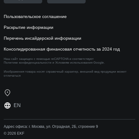
Пользовательское соглашение
Раскрытие информации
Перечень инсайдерской информации
Консолидированная финансовая отчетность за 2024 год
Наш сайт защищен с помощью reCAPTCHA и соответствует
Политике конфиденциальности
и
Условиям использования
Google.
Изображения товара носят справочный характер,
внешний вид продукции может
отличаться
EN
Адрес офиса:
г. Москва, ул. Отрадная, 2Б, строение 9
© 2026 EKF