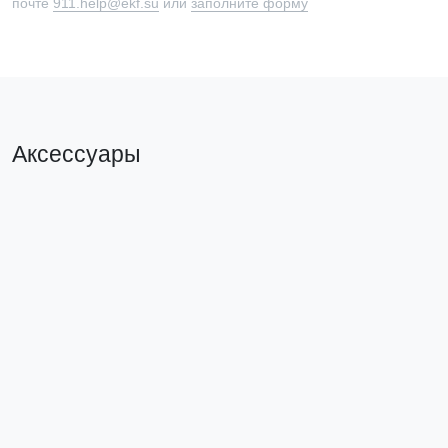
почте
911.help@ekf.su
или
заполните форму
Аксессуары