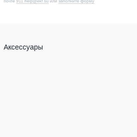
почте
911.help@ekf.su
или
заполните форму
Аксессуары