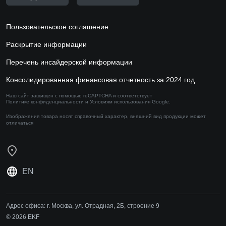
Пользовательское соглашение
Раскрытие информации
Перечень инсайдерской информации
Консолидированная финансовая отчетность за 2024 год
Наш сайт защищен с помощью reCAPTCHA и соответствует
Политике конфиденциальности
и
Условиям использования
Google.
Изображения товара носят справочный характер,
внешний вид продукции может
отличаться
EN
Адрес офиса:
г. Москва, ул. Отрадная, 2Б, строение 9
© 2026 EKF