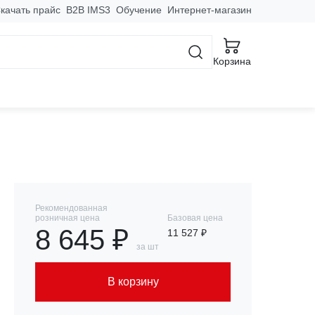
качать прайс
B2B IMS3
Обучение
Интернет-магазин
твители, фланцы
Корзина
HDZ EKF
Рекомендованная
розничная цена
Базовая цена
8 645 ₽
11 527 ₽
за шт
В корзину