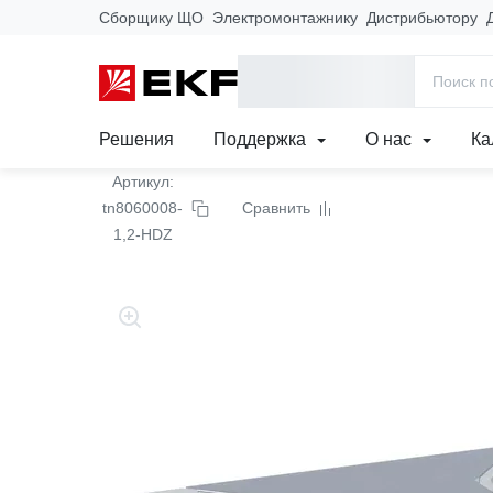
Сборщику ЩО
Электромонтажнику
Дистрибьютору
Главная
Продукция
Кабеленесущие системы
Лотки метал
Ответвитель накладной
Решения
Поддержка
О нас
Ка
Артикул:
tn8060008-
Сравнить
1,2-HDZ