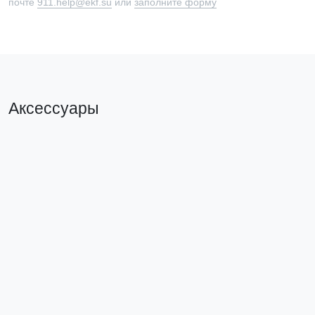
почте
911.help@ekf.su
или
заполните форму
Аксессуары