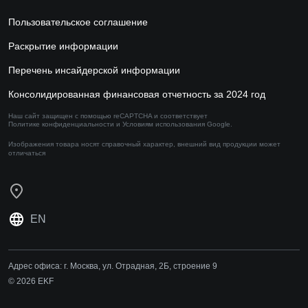
Пользовательское соглашение
Раскрытие информации
Перечень инсайдерской информации
Консолидированная финансовая отчетность за 2024 год
Наш сайт защищен с помощью reCAPTCHA и соответствует
Политике конфиденциальности
и
Условиям использования
Google.
Изображения товара носят справочный характер,
внешний вид продукции может
отличаться
EN
Адрес офиса:
г. Москва, ул. Отрадная, 2Б, строение 9
© 2026 EKF