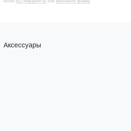
почте
911.help@ekf.su
или
заполните форму
Аксессуары