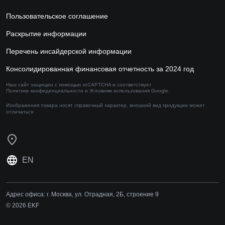
Пользовательское соглашение
Раскрытие информации
Перечень инсайдерской информации
Консолидированная финансовая отчетность за 2024 год
Наш сайт защищен с помощью reCAPTCHA и соответствует
Политике конфиденциальности
и
Условиям использования
Google.
Изображения товара носят справочный характер,
внешний вид продукции может
отличаться
EN
Адрес офиса:
г. Москва, ул. Отрадная, 2Б, строение 9
© 2026 EKF