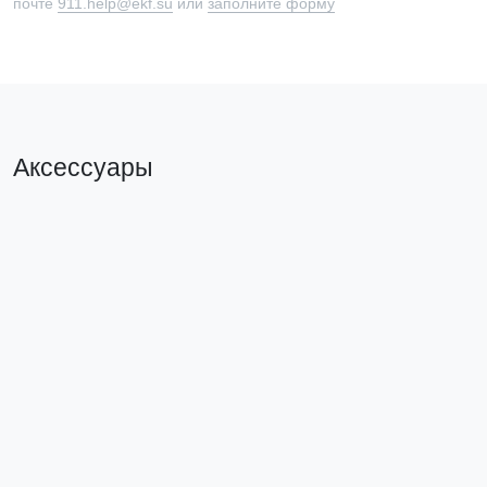
почте
911.help@ekf.su
или
заполните форму
Аксессуары