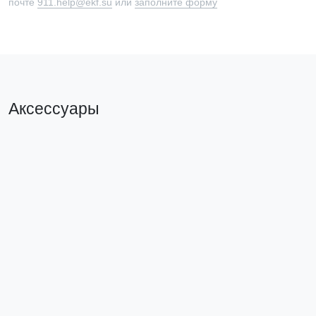
почте
911.help@ekf.su
или
заполните форму
Аксессуары