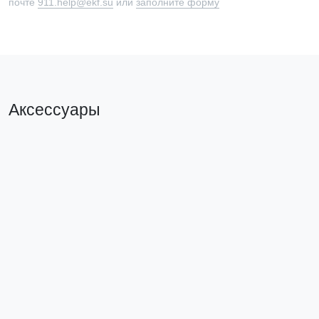
почте
911.help@ekf.su
или
заполните форму
Аксессуары