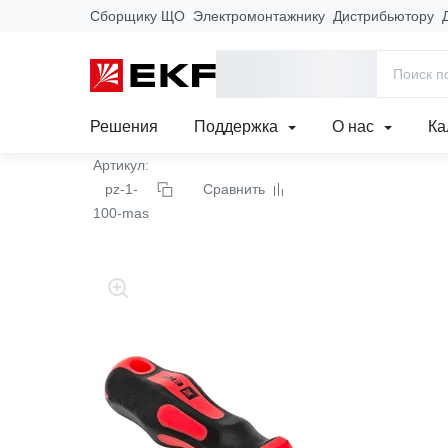
Сборщику ЩО
Электромонтажнику
Дистрибьютору
Главная
Продукция
Инструмент и изделия для электромо
Отвертка Master PZ1x1
Решения
Поддержка
О нас
Ка
Артикул:
pz-1-
Сравнить
100-mas