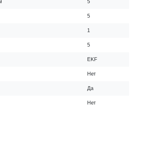
м
5
5
1
5
EKF
Нет
Да
Нет