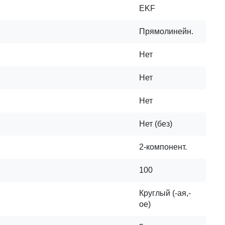
EKF
Прямолинейн.
Нет
Нет
Нет
Нет (без)
2-компонент.
100
Круглый (-ая,-
ое)