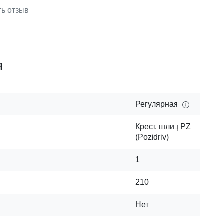
ть отзыв
я
Регулярная
Крест. шлиц PZ
(Pozidriv)
1
210
Нет