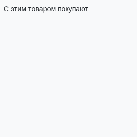
С этим товаром покупают
Изолента 0,13x15мм (20м.) белая EKF
plc-iz-b-w
38 ₽