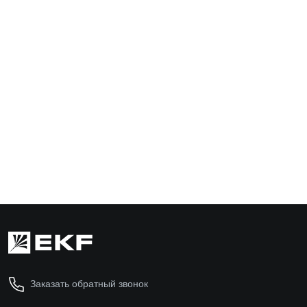
Хомут P6.6 стандартный (б), 8.8x500 (100шт)
FlexLock EKF
plc-fl-ctsw-8.8x500
1 723 ₽
В корзину
Заказать обратный звонок