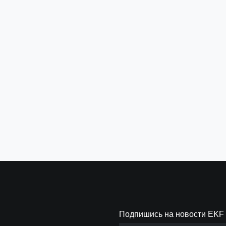
Термостат NO/NC (охлаждение/
Термоста
обогрев) накладной 16A 230В IP20
10А 230В
EKF PROxima
Артикул:
TN
Артикул:
thermo-no-nc-
wall
1 827 ₽
792 ₽
за шт
з
В корзину
В 
Подпишись на новости EKF