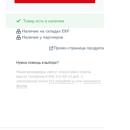
Товар есть в наличии
Наличие на складах EKF
Наличие у партнеров
Промо-страница продукта
Нужна помощь в выборе?
Наши менеджеры смогут оперативно помочь
вам по телефону
8 800 333-88-15 доб. 2
,
электронной почте
911.help@ekf.su
или
заполните
форму