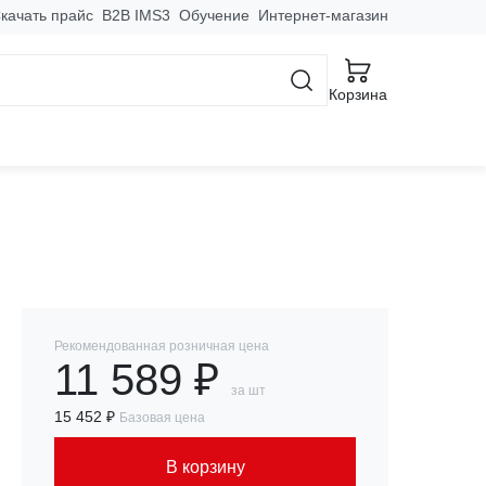
качать прайс
B2B IMS3
Обучение
Интернет-магазин
ватели
Корзина
s EKF PROxima
Рекомендованная розничная цена
11 589 ₽
за шт
15 452 ₽
Базовая цена
В корзину