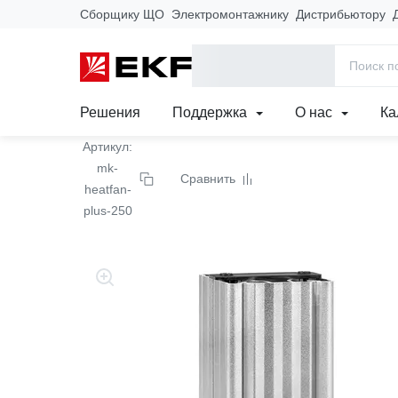
Сборщику ЩО
Электромонтажнику
Дистрибьютору
Главная
Продукция
Щиты, корпуса и комплектующие
Эле
Обогреватель с вентил
Решения
Поддержка
О нас
Ка
Артикул:
mk-
Сравнить
heatfan-
plus-250