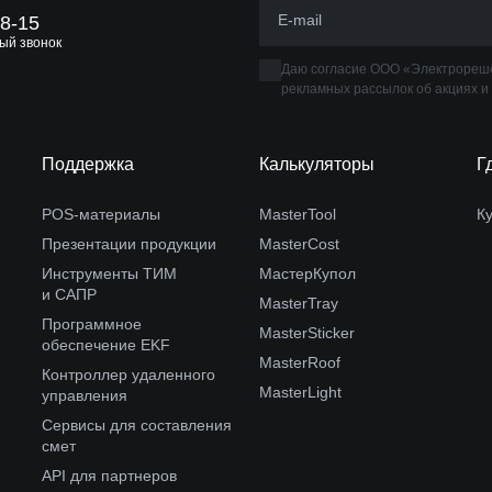
88-15
ый звонок
Даю согласие ООО «Электрореше
рекламных рассылок об акциях и
Поддержка
Калькуляторы
Г
POS-материалы
MasterTool
К
Презентации продукции
MasterCost
Инструменты ТИМ
МастерКупол
и САПР
MasterTray
Программное
MasterSticker
обеспечение EKF
MasterRoof
Контроллер удаленного
MasterLight
управления
Сервисы для составления
смет
API для партнеров