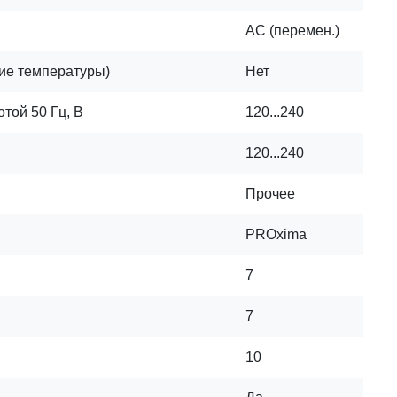
AC (перемен.)
ие температуры)
Нет
той 50 Гц, В
120...240
120...240
Прочее
PROxima
7
7
10