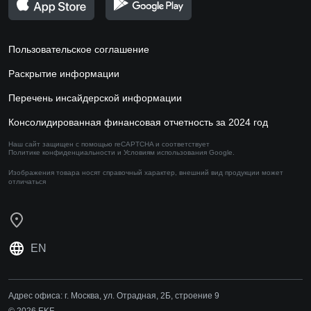
Пользовательское соглашение
Раскрытие информации
Перечень инсайдерской информации
Консолидированная финансовая отчетность за 2024 год
Наш сайт защищен с помощью reCAPTCHA и соответствует
Политике конфиденциальности
и
Условиям использования
Google.
Изображения товара носят справочный характер,
внешний вид продукции может
отличаться
EN
Адрес офиса:
г. Москва, ул. Отрадная, 2Б, строение 9
© 2026 EKF