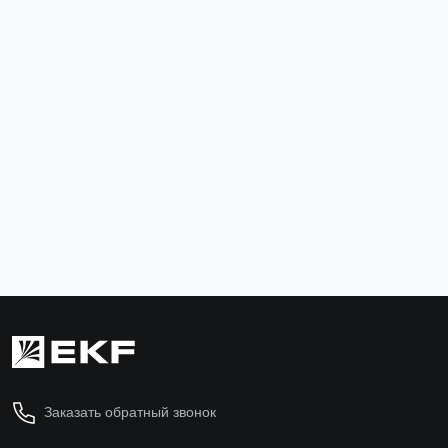
Набор диэлектрического инструмента НИИ-01 EKF
Expert
ndi-01
7 065 ₽
В корзину
Заказать обратный звонок