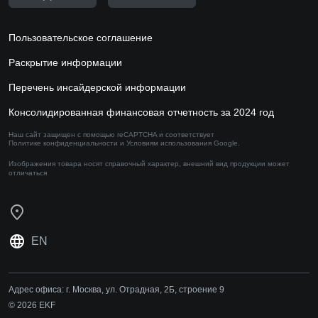
Пользовательское соглашение
Раскрытие информации
Перечень инсайдерской информации
Консолидированная финансовая отчетность за 2024 год
Наш сайт защищен с помощью reCAPTCHA и соответствует
Политике конфиденциальности
и
Условиям использования
Google.
Изображения товара носят справочный характер,
внешний вид продукции может
отличаться
EN
Адрес офиса:
г. Москва, ул. Отрадная, 2Б, строение 9
© 2026 EKF