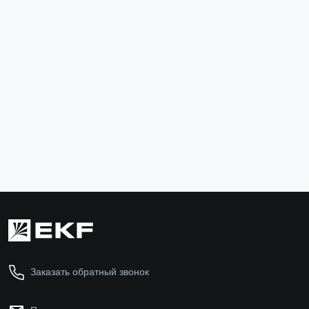
Термоусаживаемая трубка ТУТк с клеевым слоем
нг 6/2 черная в отрезках по 1м EKF PROxima
tut-k6-b
67 ₽
В корзину
Заказать обратный звонок