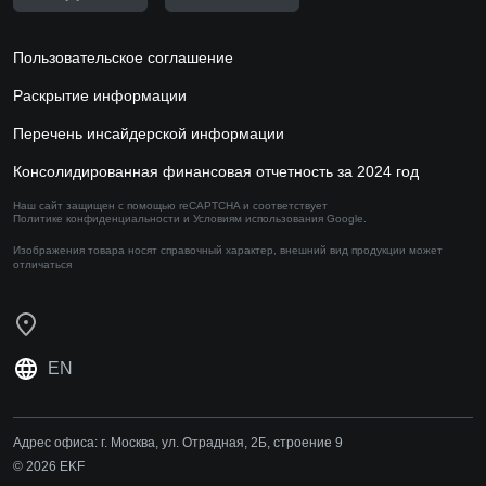
Пользовательское соглашение
Раскрытие информации
Перечень инсайдерской информации
Консолидированная финансовая отчетность за 2024 год
Наш сайт защищен с помощью reCAPTCHA и соответствует
Политике конфиденциальности
и
Условиям использования
Google.
Изображения товара носят справочный характер,
внешний вид продукции может
отличаться
EN
Адрес офиса:
г. Москва, ул. Отрадная, 2Б, строение 9
© 2026 EKF