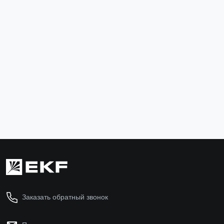
Термоусаживаемая трубка ТУТк с клеевым слоем
нг 6/2 черная в отрезках по 1м EKF PROxima
tut-k6-b
67 ₽
В корзину
Заказать обратный звонок