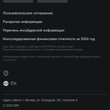
Пользовательское соглашение
Раскрытие информации
Перечень инсайдерской информации
Консолидированная финансовая отчетность за 2024 год
Наш сайт защищен с помощью reCAPTCHA и соответствует
Политике конфиденциальности
и
Условиям использования
Google.
Изображения товара носят справочный характер,
внешний вид продукции может
отличаться
EN
Адрес офиса:
г. Москва, ул. Отрадная, 2Б, строение 9
© 2026 EKF