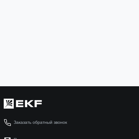
Термоусаживаемая трубка ТУТк с клеевым слоем
нг 6/2 черная в отрезках по 1м EKF PROxima
tut-k6-b
67 ₽
В корзину
Заказать обратный звонок