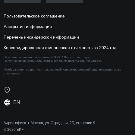
Пользовательское соглашение
Раскрытие информации
Перечень инсайдерской информации
Консолидированная финансовая отчетность за 2024 год
Наш сайт защищен с помощью reCAPTCHA и соответствует
Политике конфиденциальности
и
Условиям использования
Google.
Изображения товара носят справочный характер,
внешний вид продукции может
отличаться
EN
Адрес офиса:
г. Москва, ул. Отрадная, 2Б, строение 9
© 2026 EKF