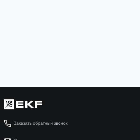
Термоусаживаемая трубка ТУТк с клеевым слоем
нг 24/8 черная в отрезках по 1м EKF PROxima
tut-k24-b
453 ₽
В корзину
Заказать обратный звонок