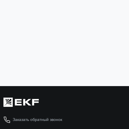
Термоусаживаемая трубка ТУТк с клеевым слоем
нг 39/13 черная в отрезках по 1м EKF PROxima
tut-k39-b
653 ₽
В корзину
Заказать обратный звонок