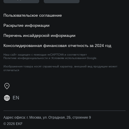
Пользовательское соглашение
Раскрытие информации
Перечень инсайдерской информации
Консолидированная финансовая отчетность за 2024 год
Наш сайт защищен с помощью reCAPTCHA и соответствует
Политике конфиденциальности
и
Условиям использования
Google.
Изображения товара носят справочный характер,
внешний вид продукции может
отличаться
EN
Адрес офиса:
г. Москва, ул. Отрадная, 2Б, строение 9
© 2026 EKF