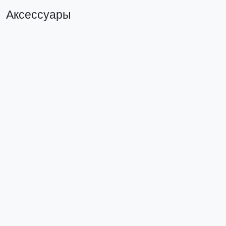
Аксессуары
Нож с сегментированным лезвием 18 мм НСМ-20
EKF Master
ncm-20-ms