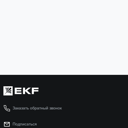
Труба гофр. ПВХ с протяжкой d25 мм (50 м) белая
EKF-Plast
tg-z-25-50-white
49 ₽
В корзину
Заказать обратный звонок
Подписаться