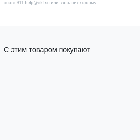
почте
911.help@ekf.su
или
заполните форму
С этим товаром покупают