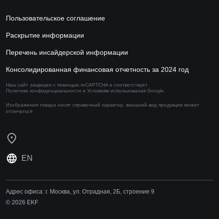
Пользовательское соглашение
Раскрытие информации
Перечень инсайдерской информации
Консолидированная финансовая отчетность за 2024 год
Наш сайт защищен с помощью reCAPTCHA и соответствует
Политике конфиденциальности
и
Условиям использования
Google.
Изображения товара носят справочный характер,
внешний вид продукции может
отличаться
EN
Адрес офиса:
г. Москва, ул. Отрадная, 2Б, строение 9
© 2026 EKF