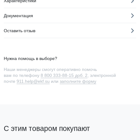
Характеристики
Документация
Оставить отзыв
Нужна помощь в выборе?
Наши менеджеры смогут оперативно помочь
вам по телефону
8 800 333-88-15 доб. 2
, электронной
почте
911.help@ekf.su
или
заполните форму
С этим товаром покупают