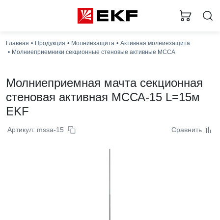
Главная
Продукция
Молниезащита
Активная молниезащита
Загр
Молниеприемники секционные стеновые активные МССА
Молниеприемная мачта секционная
стеновая активная МССА-15 L=15м
EKF
Артикул: mssa-15
Сравнить