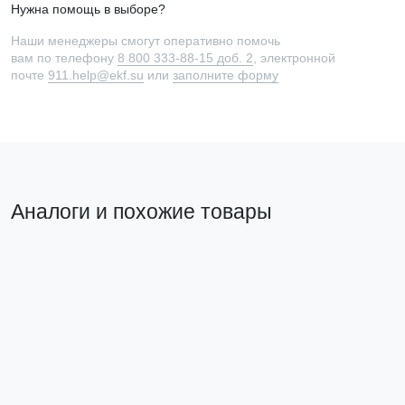
Нужна помощь в выборе?
Наши менеджеры смогут оперативно помочь
вам по телефону
8 800 333-88-15 доб. 2
, электронной
почте
911.help@ekf.su
или
заполните форму
Аналоги и похожие товары
Прямой аналог