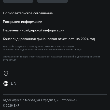
Пользовательское соглашение
Раскрытие информации
Перечень инсайдерской информации
Консолидированная финансовая отчетность за 2024 год
Наш сайт защищен с помощью reCAPTCHA и соответствует
Политике конфиденциальности
и
Условиям использования
Google.
Изображения товара носят справочный характер,
внешний вид продукции может
отличаться
EN
Адрес офиса:
г. Москва, ул. Отрадная, 2Б, строение 9
© 2026 EKF