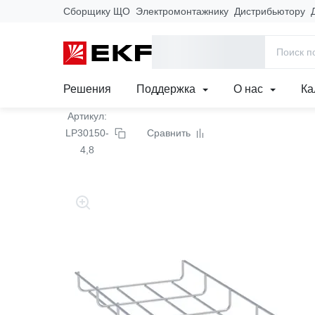
Сборщику ЩО
Электромонтажнику
Дистрибьютору
Главная
Продукция
Кабеленесущие системы
Лотки метал
Лоток проволочный уси
Решения
Поддержка
О нас
Ка
Артикул:
LP30150-
Сравнить
4,8