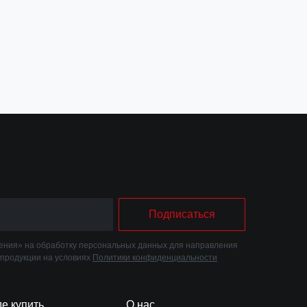
корзину
В корзину
Подписаться
ния» на обработку персональных данных для направления
 продукции на условиях
Политики конфиденциальности
де купить
О нас