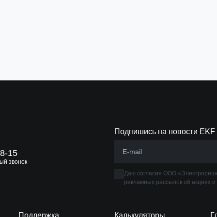
В корзину
В 
Подпишись на новости EKF
88-15
ый звонок
Даю согласие ООО «Электрореше
рекламных рассылок об акциях и
Поддержка
Калькуляторы
Г