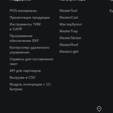
POS-материалы
MasterTool
К
Презентации продукции
MasterCost
Инструменты ТИМ
МастерКупол
и САПР
MasterTray
Программное
MasterSticker
обеспечение EKF
MasterRoof
Контроллер удаленного
MasterLight
управления
Сервисы для составления
смет
API для партнеров
Выгрузка в CSV
Модуль интеграции с 1С-
Битрикс