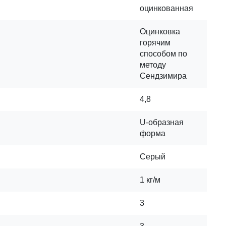
оцинкованная
Оцинковка
горячим
способом по
методу
Сендзимира
4,8
U-образная
форма
Серый
1 кг/м
3