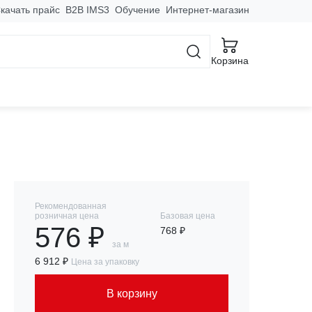
качать прайс
B2B IMS3
Обучение
Интернет-магазин
Лотки проволочные R-Line
Корзина
EKF
Рекомендованная
розничная цена
Базовая цена
576 ₽
768 ₽
за м
6 912 ₽
Цена за упаковку
В корзину