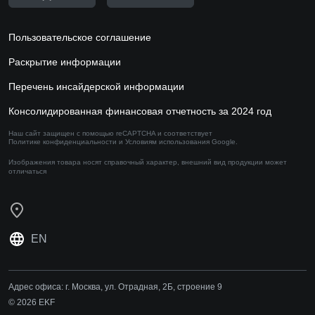
Пользовательское соглашение
Раскрытие информации
Перечень инсайдерской информации
Консолидированная финансовая отчетность за 2024 год
Наш сайт защищен с помощью reCAPTCHA и соответствует
Политике конфиденциальности
и
Условиям использования
Google.
Изображения товара носят справочный характер,
внешний вид продукции может
отличаться
EN
Адрес офиса:
г. Москва, ул. Отрадная, 2Б, строение 9
© 2026 EKF