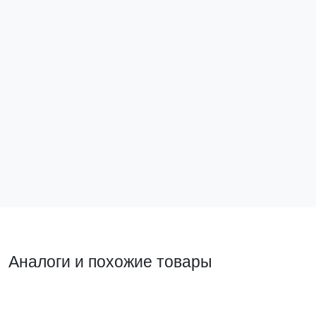
Винт для электрического соединения М5x8 EKF
wm5x8
8 ₽
В корзину
Аналоги и похожие товары
Похожий товар