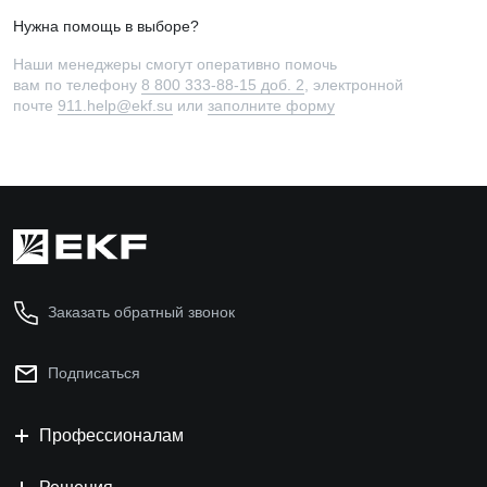
Нужна помощь в выборе?
Наши менеджеры смогут оперативно помочь
вам по телефону
8 800 333-88-15 доб. 2
, электронной
почте
911.help@ekf.su
или
заполните форму
Заказать обратный звонок
Подписаться
Профессионалам