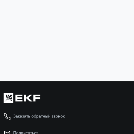
Зажим ответвительный влагозащищенный P71 16-
95 мм2 / 4-54,6 мм2 EKF
p-71
414 ₽
В корзину
Заказать обратный звонок
Подписаться