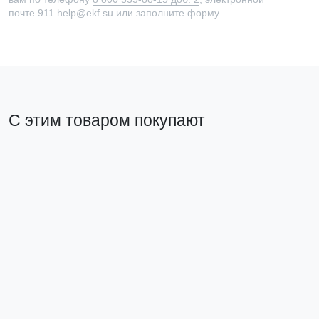
почте
911.help@ekf.su
или
заполните форму
С этим товаром покупают