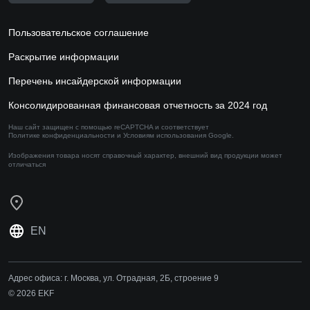
Пользовательское соглашение
Раскрытие информации
Перечень инсайдерской информации
Консолидированная финансовая отчетность за 2024 год
Наш сайт защищен с помощью reCAPTCHA и соответствует
Политике конфиденциальности
и
Условиям использования
Google.
Изображения товара носят справочный характер,
внешний вид продукции может
отличаться
EN
Адрес офиса:
г. Москва, ул. Отрадная, 2Б, строение 9
© 2026 EKF