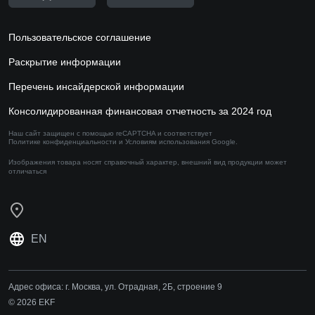
Пользовательское соглашение
Раскрытие информации
Перечень инсайдерской информации
Консолидированная финансовая отчетность за 2024 год
Наш сайт защищен с помощью reCAPTCHA и соответствует
Политике конфиденциальности
и
Условиям использования
Google.
Изображения товара носят справочный характер,
внешний вид продукции может
отличаться
EN
Адрес офиса:
г. Москва, ул. Отрадная, 2Б, строение 9
© 2026 EKF