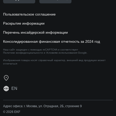
Пользовательское соглашение
Раскрытие информации
Перечень инсайдерской информации
Консолидированная финансовая отчетность за 2024 год
Наш сайт защищен с помощью reCAPTCHA и соответствует
Политике конфиденциальности
и
Условиям использования
Google.
Изображения товара носят справочный характер,
внешний вид продукции может
отличаться
EN
Адрес офиса:
г. Москва, ул. Отрадная, 2Б, строение 9
© 2026 EKF