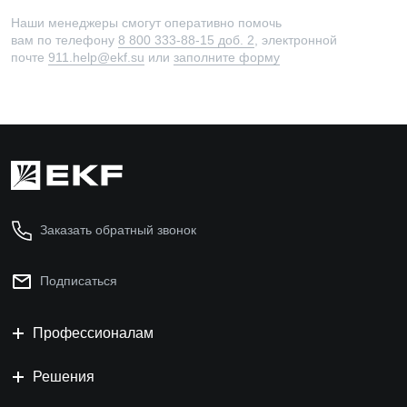
Наши менеджеры смогут оперативно помочь
вам по телефону
8 800 333-88-15 доб. 2
, электронной
почте
911.help@ekf.su
или
заполните форму
Заказать обратный звонок
Подписаться
Профессионалам
Решения