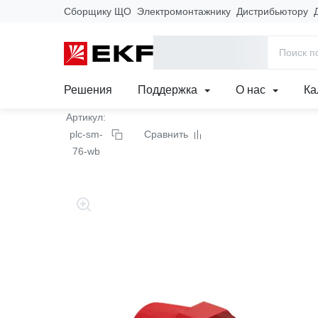
Сборщику ЩО
Электромонтажнику
Дистрибьютору
Главная
Продукция
Щиты, корпуса и комплектующие
Эле
Изолятор SM-76 без бо
Решения
Поддержка
О нас
Ка
Артикул:
plc-sm-
Сравнить
76-wb