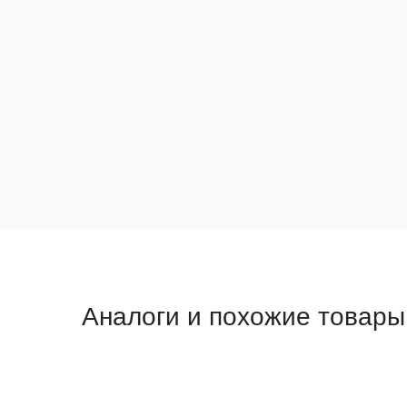
PROxima
Артикул:
SM-10x120
143 234 ₽
за шт
В корзину
Аналоги и похожие товары
Прямой аналог