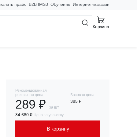
качать прайс
B2B IMS3
Обучение
Интернет-магазин
ез болта
Корзина
Рекомендованная
розничная цена
Базовая цена
289 ₽
385 ₽
за шт
34 680 ₽
Цена за упаковку
В корзину