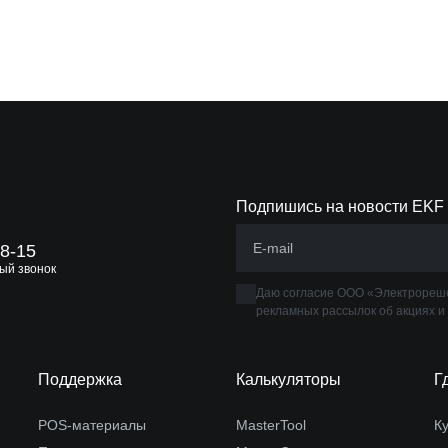
Подпишись на новости EKF
88-15
ый звонок
Даю согласие ООО «Электрореше
рекламных рассылок об акциях и
Поддержка
Калькуляторы
Г
POS-материалы
MasterTool
К