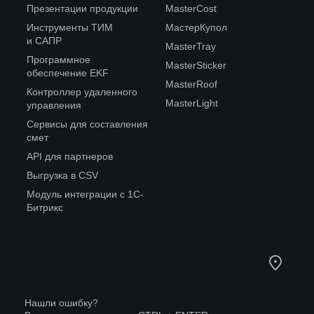
Презентации продукции
MasterCost
Инструменты ТИМ
МастерКупол
и САПР
MasterTray
Программное
MasterSticker
обеспечение EKF
MasterRoof
Контроллер удаленного
MasterLight
управления
Сервисы для составления
смет
API для партнеров
Выгрузка в CSV
Модуль интеграции с 1С-
Битрикс
Нашли ошибку?