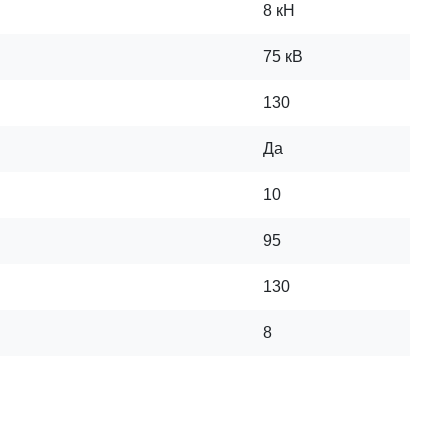
8 кН
75 кВ
130
Да
10
95
130
8