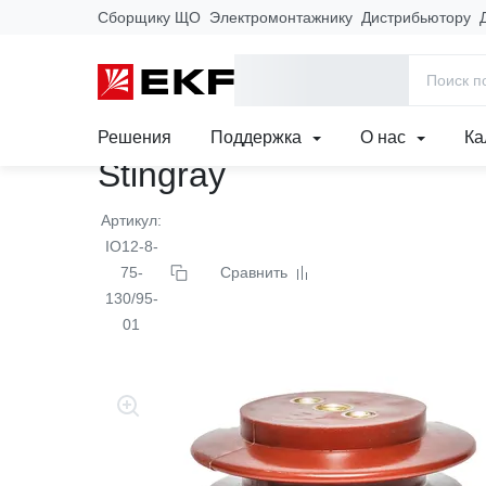
Сборщику ЩО
Электромонтажнику
Дистрибьютору
Главная
Продукция
Изолятор опорный из э
Решения
Поддержка
О нас
Ка
Stingray
Артикул:
IO12-8-
75-
Сравнить
130/95-
01