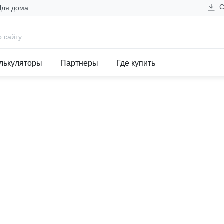
С
Для дома
поксидного компаунда ИО12-8
лькуляторы
Партнеры
Где купить