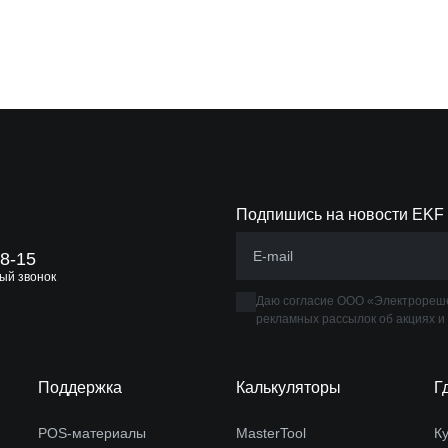
Подпишись на новости EKF
88-15
ый звонок
Даю согласие ООО «Электрореше
рекламных рассылок об акциях и
Поддержка
Калькуляторы
Г
POS-материалы
MasterTool
К