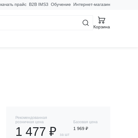
качать прайс
B2B IMS3
Обучение
Интернет-магазин
Корзина
-75-130/95-01 УХЛ2
Рекомендованная
розничная цена
Базовая цена
1 477 ₽
1 969 ₽
за шт