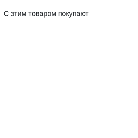
С этим товаром покупают
Блок розеток PDU TERACOM PRO 19" 1U
16А/250В 8 розеток Schuko с выключателем шнур
питания длиной 2 метра сечение 3x1,5 мм2 вилка
Schuko корпус алюминий черный