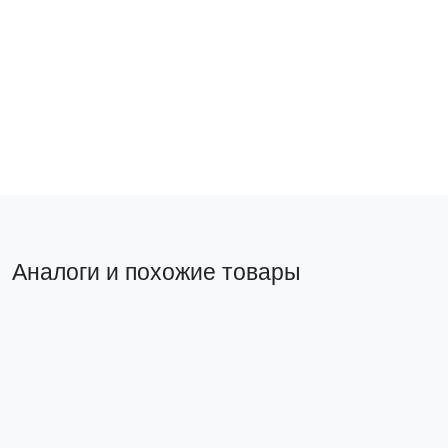
TRP-HPD-LS-16A-
8SH-2MSH
2 828 ₽
В корзину
Аналоги и похожие товары
Похожий товар