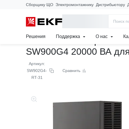
Сборщику ЩО
Электромонтажнику
Дистрибьютору
Главная
Продукция
Автоматизация и КИП
Системы элек
ИБП E-Power SW900G4-RT -31 двойного преобразования од
Решения
Поддержка
О нас
Ка
Источник Бесперебойно
SW900G4 20000 ВА для 
Артикул:
SW902G4-
Сравнить
RT-31