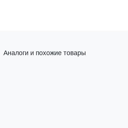
В корзину
В ко
Аналоги и похожие товары
Прямой аналог
Похожий т