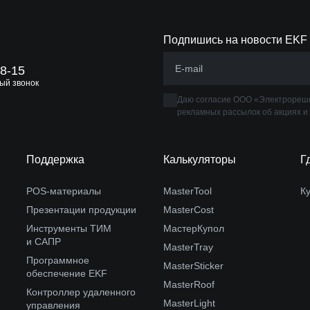
Подпишись на новости EKF
88-15
ый звонок
Даю согласие ООО «Электрореше
рекламных рассылок об акциях и
Поддержка
Калькуляторы
Г
POS-материалы
MasterTool
К
Презентации продукции
MasterCost
Инструменты ТИМ
МастерКупол
и САПР
MasterTray
Программное
MasterSticker
обеспечение EKF
MasterRoof
Контроллер удаленного
MasterLight
управления