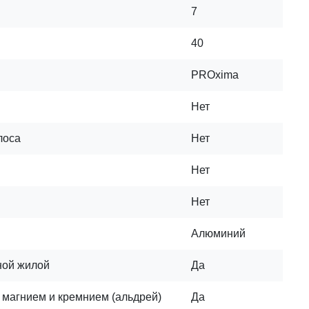
7
40
PROxima
Нет
лоса
Нет
Нет
Нет
Алюминий
ной жилой
Да
 магнием и кремнием (альдрей)
Да