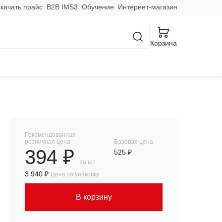
качать прайс
B2B IMS3
Обучение
Интернет-магазин
ованные нулевые MJPTN
Корзина
Рекомендованная
розничная цена
Базовая цена
394 ₽
525 ₽
за шт
3 940 ₽
Цена за упаковку
В корзину