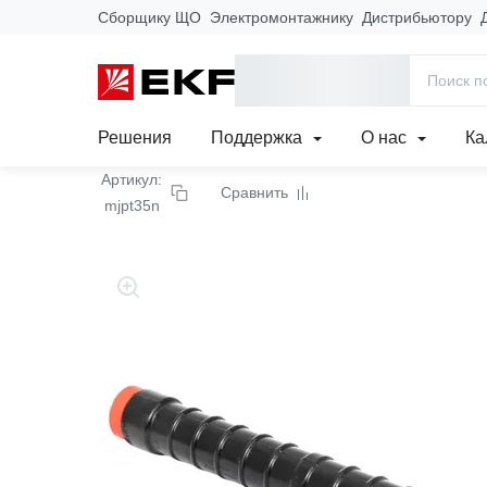
Сборщику ЩО
Электромонтажнику
Дистрибьютору
Главная
Продукция
Кабеленесущие системы
Арматура и
Гильза изолированная
Решения
Поддержка
О нас
Ка
Артикул:
Сравнить
mjpt35n