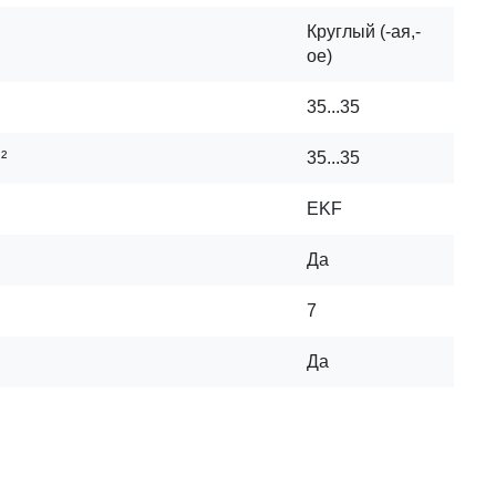
Круглый (-ая,-
ое)
35...35
²
35...35
EKF
Да
7
Да