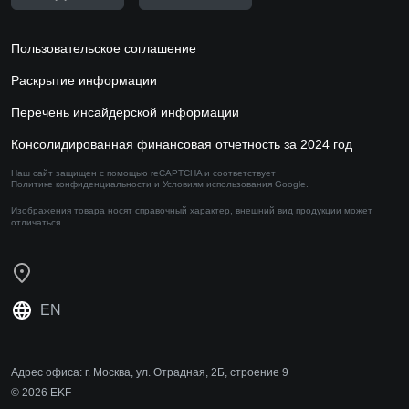
Пользовательское соглашение
Раскрытие информации
Перечень инсайдерской информации
Консолидированная финансовая отчетность за 2024 год
Наш сайт защищен с помощью reCAPTCHA и соответствует
Политике конфиденциальности
и
Условиям использования
Google.
Изображения товара носят справочный характер,
внешний вид продукции может
отличаться
EN
Адрес офиса:
г. Москва, ул. Отрадная, 2Б, строение 9
© 2026 EKF