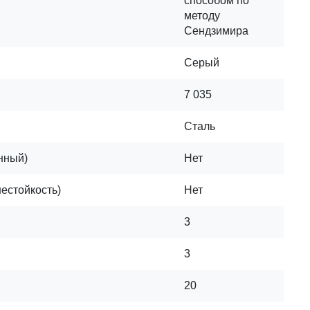
способом по
методу
Сендзимира
Серый
7 035
Сталь
нный)
Нет
нестойкость)
Нет
3
3
20