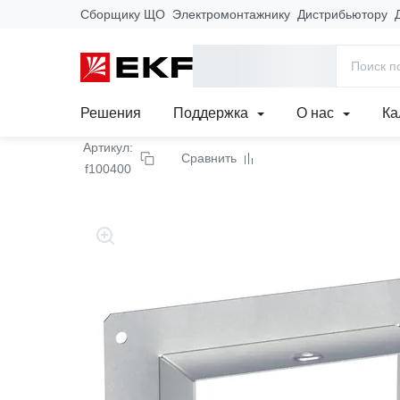
Сборщику ЩО
Электромонтажнику
Дистрибьютору
Главная
Продукция
Кабеленесущие системы
Лотки метал
Фланец соединительны
Решения
Поддержка
О нас
Ка
Артикул:
Сравнить
f100400