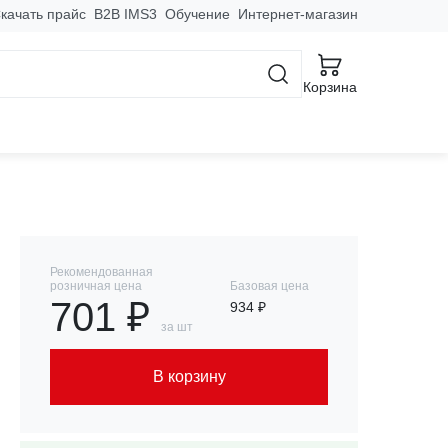
качать прайс
B2B IMS3
Обучение
Интернет-магазин
твители, фланцы
Корзина
Рекомендованная
розничная цена
Базовая цена
701 ₽
934 ₽
за шт
В корзину